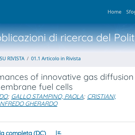
Home
Sfo
licazioni di ricerca del Poli
SU RIVISTA
01.1 Articolo in Rivista
mances of innovative gas diffusion
embrane fuel cells
RDO
;
GALLO STAMPINO, PAOLA
;
CRISTIANI,
MANFREDO GHERARDO
a completa (DC)