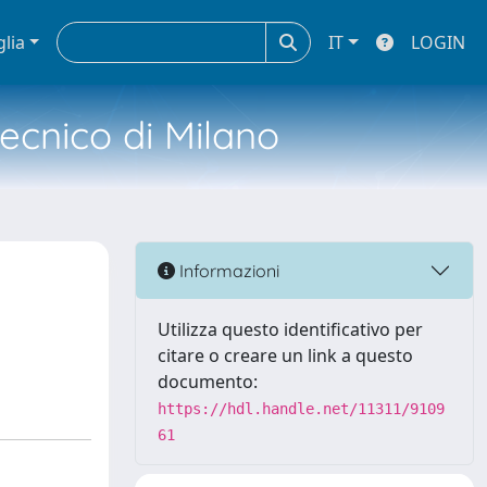
glia
IT
LOGIN
tecnico di Milano
Informazioni
Utilizza questo identificativo per
citare o creare un link a questo
documento:
https://hdl.handle.net/11311/9109
61