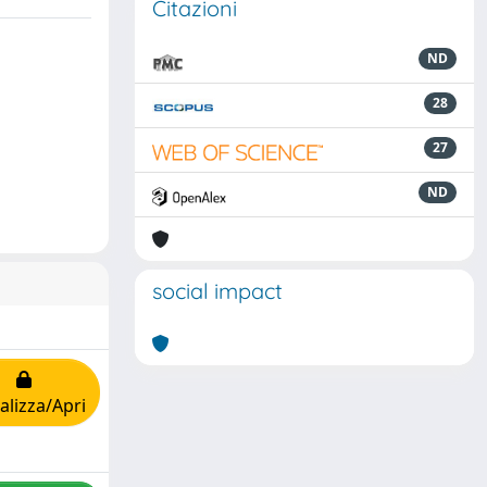
Citazioni
ND
28
27
ND
social impact
alizza/Apri