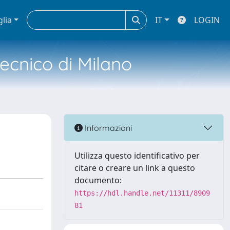
glia
IT
LOGIN
tecnico di Milano
Informazioni
Utilizza questo identificativo per
citare o creare un link a questo
documento:
https://hdl.handle.net/11311/8909
81