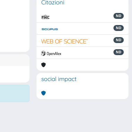
Citazioni
ND
ND
ND
ND
social impact