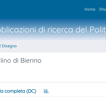
Home
Sfo
licazioni di ricerca del Poli
2 Disegno
lino di Bienno
a completa (DC)