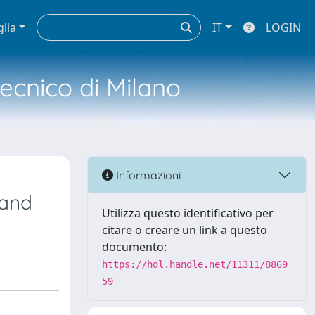
glia
IT
LOGIN
tecnico di Milano
Informazioni
 and
Utilizza questo identificativo per
citare o creare un link a questo
documento:
https://hdl.handle.net/11311/8869
59