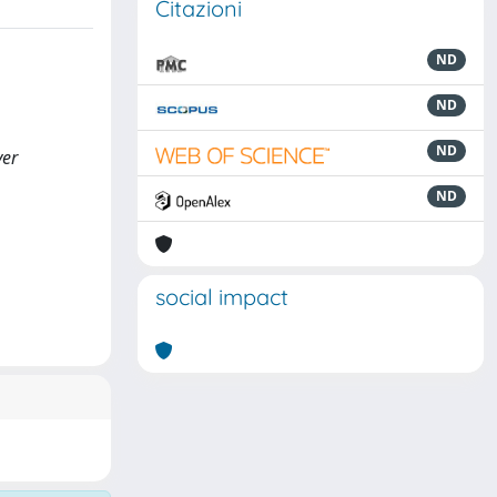
Citazioni
ND
ND
ND
ver
ND
social impact