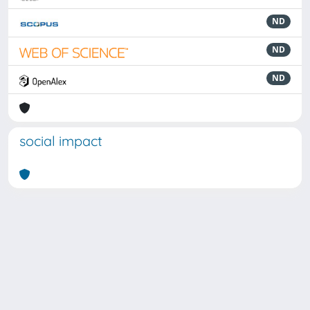
ND
ND
ND
social impact