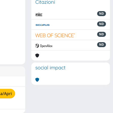
Citazioni
ND
ND
ND
ND
social impact
a/Apri