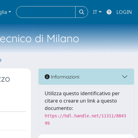
glia
IT
LOGIN
tecnico di Milano
o
zzo
Informazioni
Utilizza questo identificativo per
citare o creare un link a questo
documento:
https://hdl.handle.net/11311/8843
99