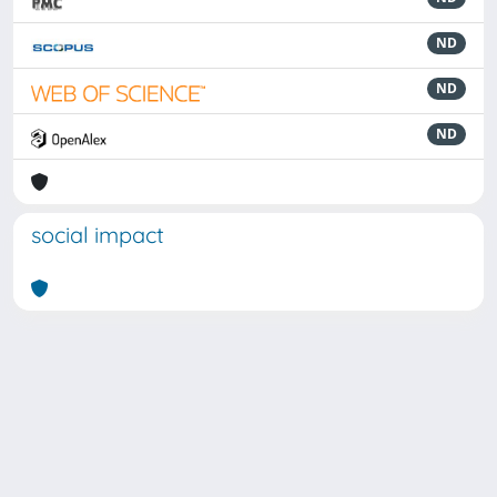
ND
ND
ND
social impact