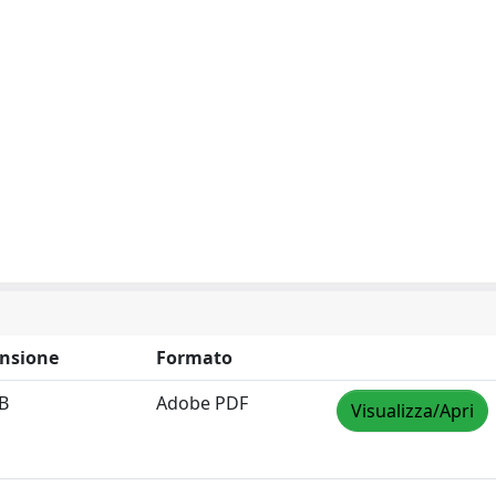
nsione
Formato
B
Adobe PDF
Visualizza/Apri