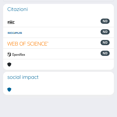
Citazioni
ND
ND
ND
ND
social impact