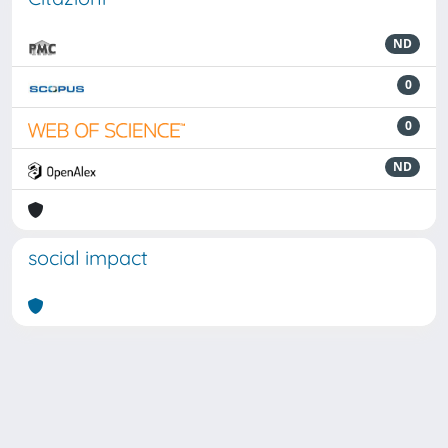
ND
0
0
ND
social impact