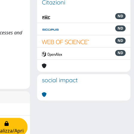
Citazioni
ND
ND
ocesses and
ND
ND
social impact
alizza/Apri