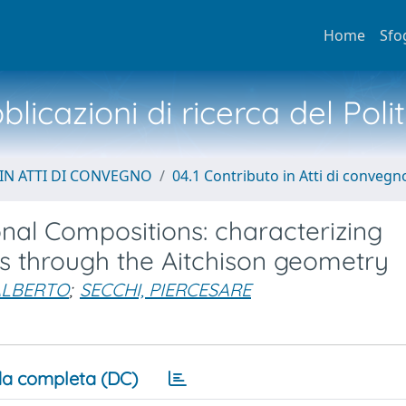
Home
Sfo
licazioni di ricerca del Poli
IN ATTI DI CONVEGNO
04.1 Contributo in Atti di convegn
ional Compositions: characterizing
ns through the Aitchison geometry
ALBERTO
;
SECCHI, PIERCESARE
a completa (DC)