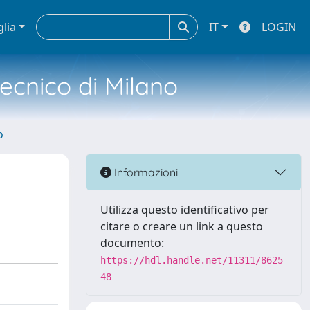
glia
IT
LOGIN
tecnico di Milano
o
Informazioni
Utilizza questo identificativo per
citare o creare un link a questo
documento:
https://hdl.handle.net/11311/8625
48