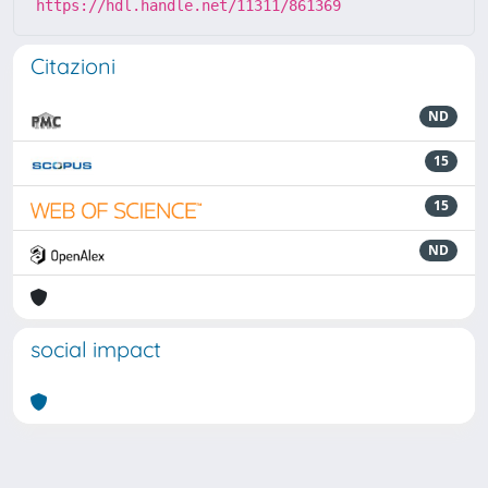
https://hdl.handle.net/11311/861369
Citazioni
ND
15
15
ND
social impact