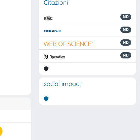
Citazioni
ND
ND
ND
ND
social impact