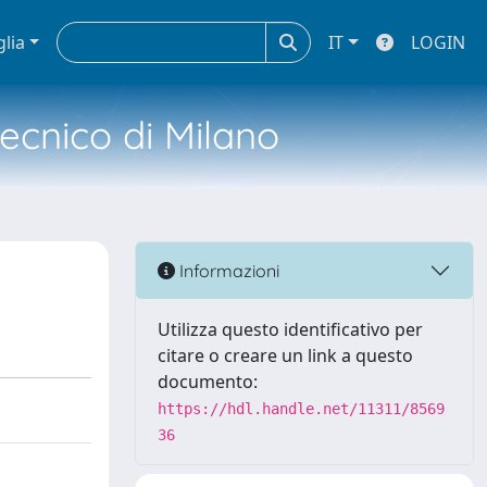
glia
IT
LOGIN
tecnico di Milano
Informazioni
Utilizza questo identificativo per
citare o creare un link a questo
documento:
https://hdl.handle.net/11311/8569
36