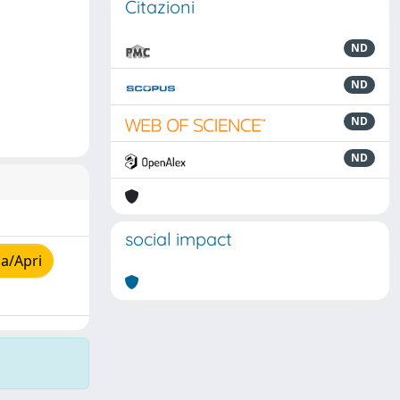
Citazioni
ND
ND
ND
ND
social impact
a/Apri