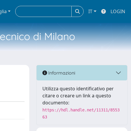
glia
IT
LOGIN
tecnico di Milano
Informazioni
Utilizza questo identificativo per
citare o creare un link a questo
documento:
https://hdl.handle.net/11311/8553
63