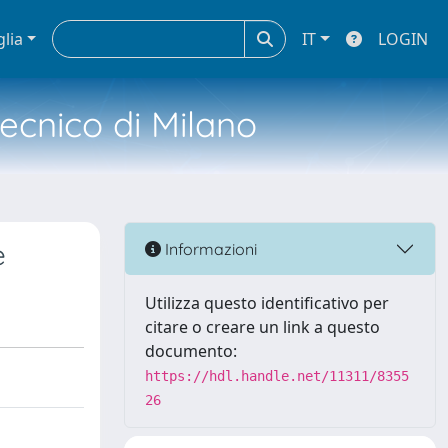
glia
IT
LOGIN
tecnico di Milano
e
Informazioni
Utilizza questo identificativo per
citare o creare un link a questo
documento:
https://hdl.handle.net/11311/8355
26