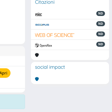
Citazioni
ND
ND
ND
ND
social impact
Apri