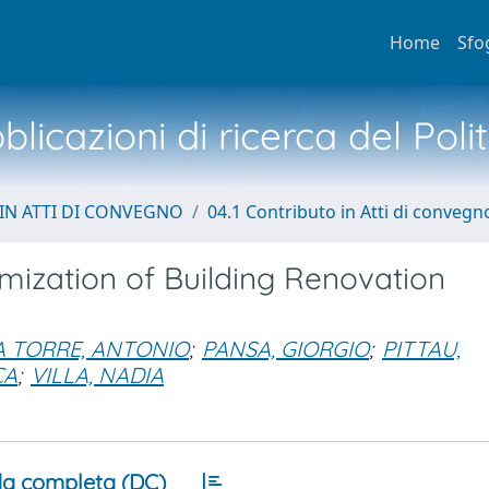
Home
Sfo
licazioni di ricerca del Poli
IN ATTI DI CONVEGNO
04.1 Contributo in Atti di convegn
ization of Building Renovation
A TORRE, ANTONIO
;
PANSA, GIORGIO
;
PITTAU,
CA
;
VILLA, NADIA
a completa (DC)