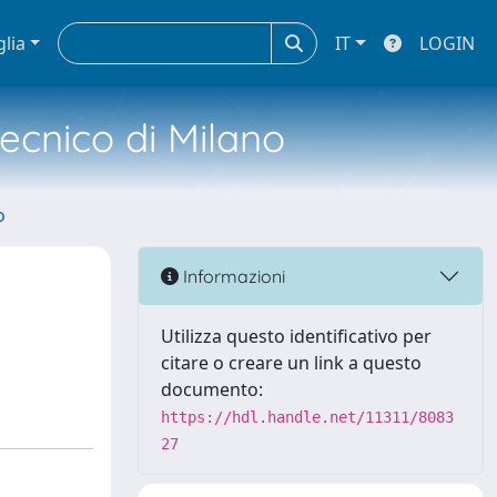
glia
IT
LOGIN
tecnico di Milano
o
Informazioni
Utilizza questo identificativo per
citare o creare un link a questo
documento:
https://hdl.handle.net/11311/8083
27