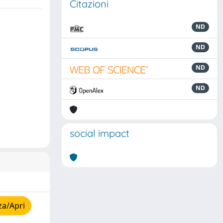
Citazioni
ND
ND
ND
ND
social impact
za/Apri