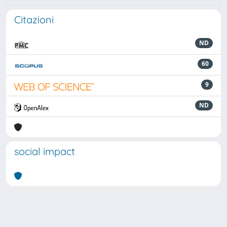
Citazioni
ND
60
9
ND
social impact