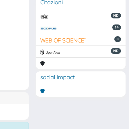
Citazioni
ND
14
0
ND
social impact