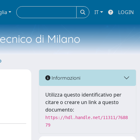
glia
IT
LOGIN
tecnico di Milano
o
Informazioni
Utilizza questo identificativo per
citare o creare un link a questo
documento:
https://hdl.handle.net/11311/7688
79