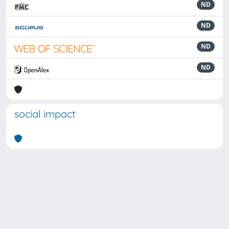
ND
ND
ND
ND
social impact