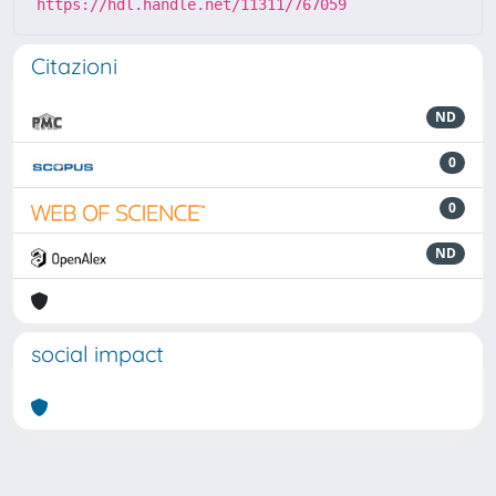
https://hdl.handle.net/11311/767059
Citazioni
ND
0
0
ND
social impact