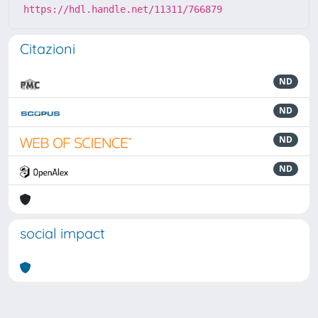
https://hdl.handle.net/11311/766879
Citazioni
ND
ND
ND
ND
social impact