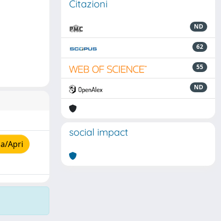
Citazioni
ND
62
55
ND
social impact
a/Apri