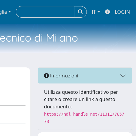
glia
IT
LOGIN
tecnico di Milano
Informazioni
Utilizza questo identificativo per
citare o creare un link a questo
documento:
https://hdl.handle.net/11311/7657
78