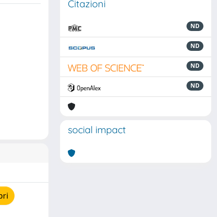
Citazioni
ND
ND
ND
ND
social impact
pri