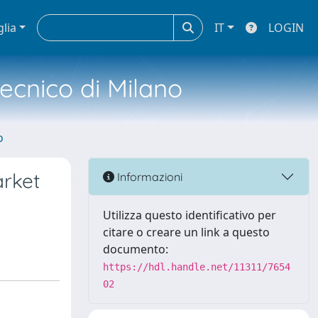
glia
IT
LOGIN
tecnico di Milano
o
arket
Informazioni
Utilizza questo identificativo per
citare o creare un link a questo
documento:
https://hdl.handle.net/11311/7654
02