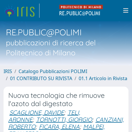
RE.PUBLIC@POLIMI
pubblicazioni di ricerca del
Politecnico di Milano
IRIS
Catalogo Pubblicazioni POLIMI
01 CONTRIBUTO SU RIVISTA
01.1 Articolo in Rivista
Nuova tecnologia che rimuove
l'azoto dal digestato
SCAGLIONE, DAVIDE
;
TELI,
ARONNE
;
TORNOTTI, GIORGIO
;
CANZIANI,
ROBERTO
;
FICARA, ELENA
;
MALPEI,