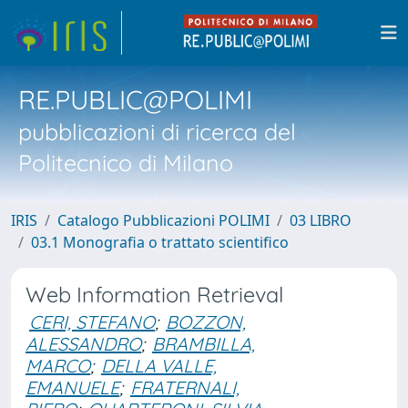
RE.PUBLIC@POLIMI
pubblicazioni di ricerca del
Politecnico di Milano
IRIS
Catalogo Pubblicazioni POLIMI
03 LIBRO
03.1 Monografia o trattato scientifico
Web Information Retrieval
CERI, STEFANO
;
BOZZON,
ALESSANDRO
;
BRAMBILLA,
MARCO
;
DELLA VALLE,
EMANUELE
;
FRATERNALI,