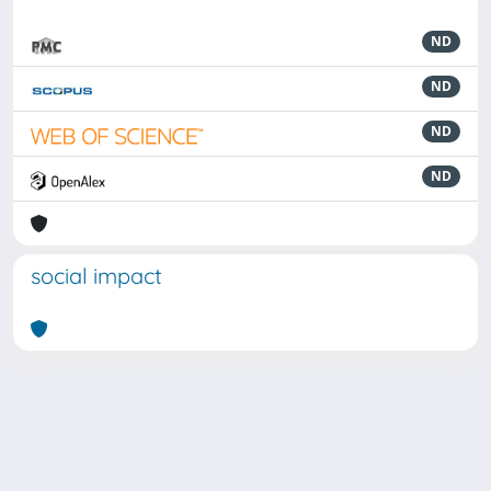
ND
ND
ND
ND
social impact