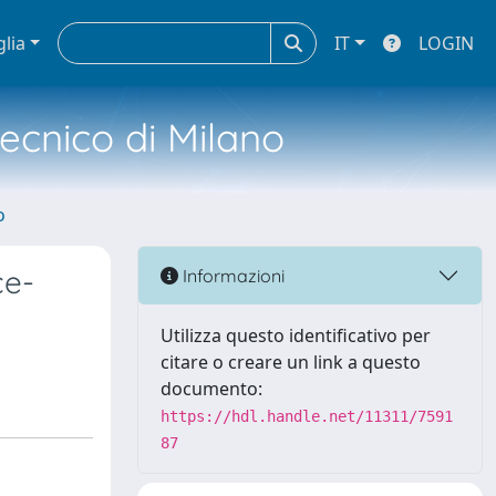
glia
IT
LOGIN
tecnico di Milano
o
ce-
Informazioni
Utilizza questo identificativo per
citare o creare un link a questo
documento:
https://hdl.handle.net/11311/7591
87