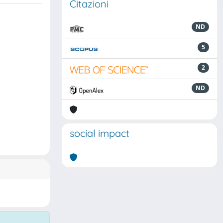
Citazioni
ND
5
2
ND
social impact