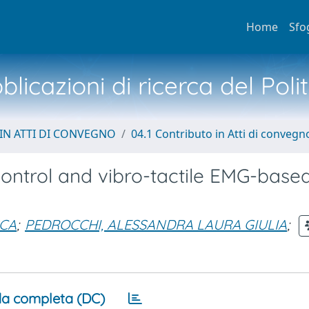
Home
Sfo
licazioni di ricerca del Poli
IN ATTI DI CONVEGNO
04.1 Contributo in Atti di convegn
control and vibro-tactile EMG-base
SCA
;
PEDROCCHI, ALESSANDRA LAURA GIULIA
;
a completa (DC)