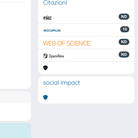
Citazioni
ND
10
ND
ND
social impact