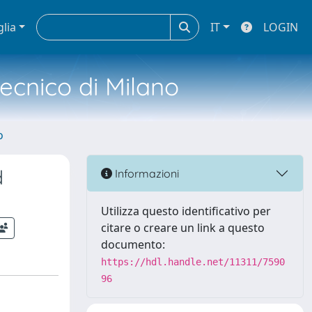
glia
IT
LOGIN
tecnico di Milano
o
d
Informazioni
Utilizza questo identificativo per
citare o creare un link a questo
documento:
https://hdl.handle.net/11311/7590
96