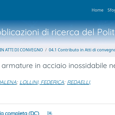
Home
Sfo
licazioni di ricerca del Poli
IN ATTI DI CONVEGNO
04.1 Contributo in Atti di convegn
rmature in acciaio inossidabile n
DALENA
;
LOLLINI, FEDERICA
;
REDAELLI,
a completa (DC)