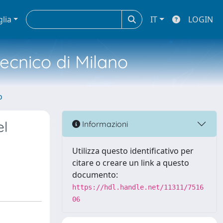
glia
IT
LOGIN
tecnico di Milano
o
el
Informazioni
Utilizza questo identificativo per
citare o creare un link a questo
documento:
https://hdl.handle.net/11311/7516
06