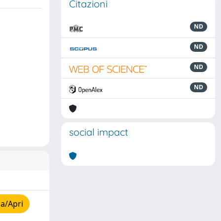
Citazioni
ND
ND
ND
ND
social impact
a/Apri