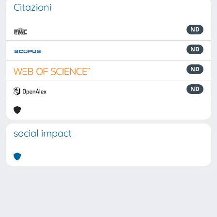
Citazioni
ND
ND
ND
ND
social impact