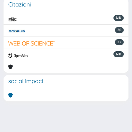
Citazioni
ND
20
22
ND
social impact