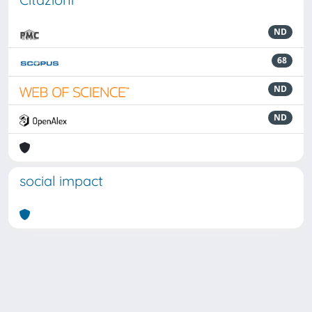
ND
68
ND
ND
social impact