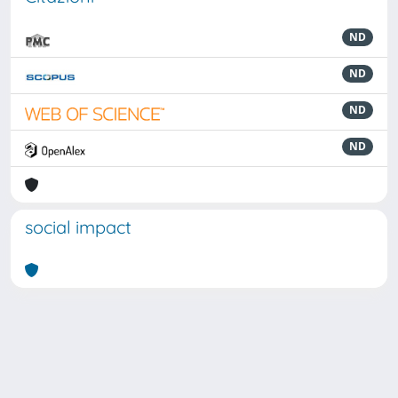
ND
ND
ND
ND
social impact