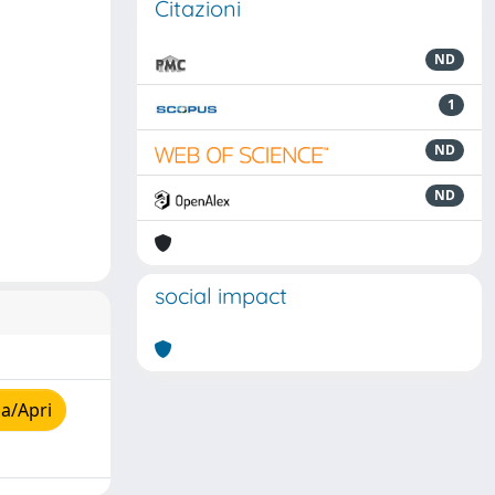
Citazioni
ND
1
ND
ND
social impact
a/Apri