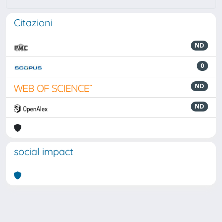
Citazioni
ND
0
ND
ND
social impact