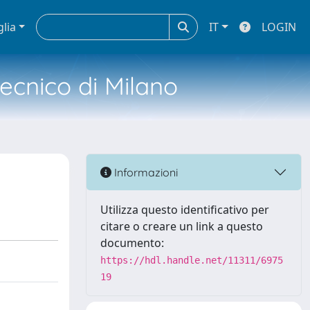
glia
IT
LOGIN
tecnico di Milano
Informazioni
Utilizza questo identificativo per
citare o creare un link a questo
documento:
https://hdl.handle.net/11311/6975
19