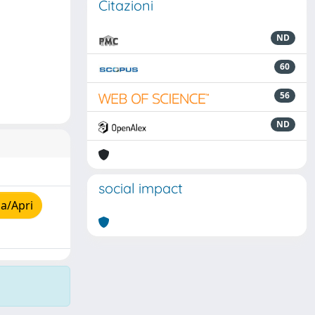
Citazioni
ND
60
56
ND
social impact
a/Apri