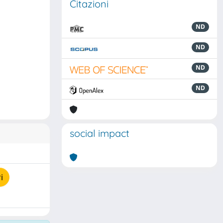
Citazioni
ND
ND
ND
ND
social impact
i