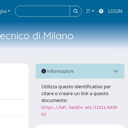
glia
IT
LOGIN
tecnico di Milano
Informazioni
Utilizza questo identificativo per
citare o creare un link a questo
documento:
https://hdl.handle.net/11311/6939
62