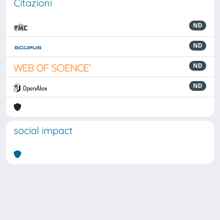
Citazioni
ND
ND
ND
ND
social impact