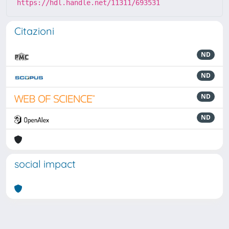
https://hdl.handle.net/11311/693531
Citazioni
ND
ND
ND
ND
social impact