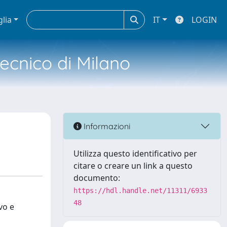
glia
IT
LOGIN
tecnico di Milano
Informazioni
Utilizza questo identificativo per
citare o creare un link a questo
documento:
https://hdl.handle.net/11311/6933
48
vo e