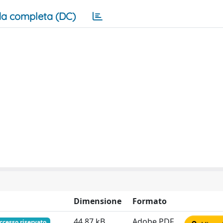
a completa (DC)
Dimensione
Formato
44.87 kB
Adobe PDF
ccesso riservato