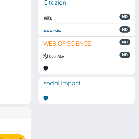
Citazioni
ND
ND
ND
ND
social impact