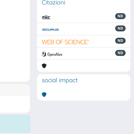
Citazioni
ND
ND
ND
ND
social impact