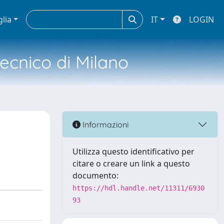
glia
IT
LOGIN
tecnico di Milano
Informazioni
Utilizza questo identificativo per
citare o creare un link a questo
documento:
https://hdl.handle.net/11311/6930
93