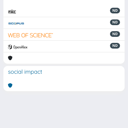
ND
ND
ND
ND
social impact