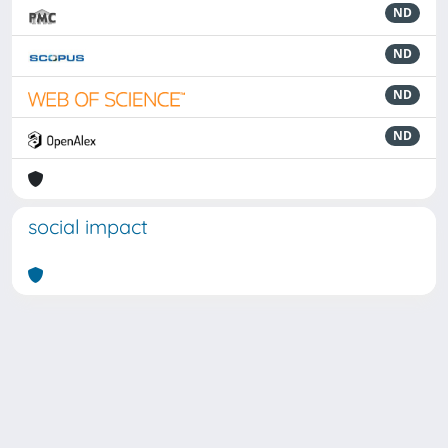
ND
ND
ND
ND
social impact