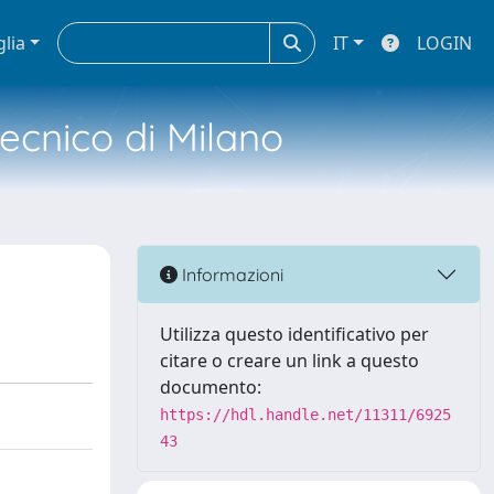
glia
IT
LOGIN
tecnico di Milano
Informazioni
Utilizza questo identificativo per
citare o creare un link a questo
documento:
https://hdl.handle.net/11311/6925
43