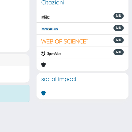
Citazioni
ND
ND
ND
ND
social impact