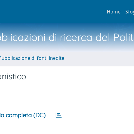
Home
Sfo
licazioni di ricerca del Poli
Pubblicazione di fonti inedite
anistico
a completa (DC)