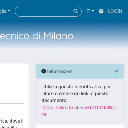
glia
IT
LOGIN
tecnico di Milano
Informazioni
Utilizza questo identificativo per
citare o creare un link a questo
documento:
https://hdl.handle.net/11311/6921
48
ica, dove il
le della