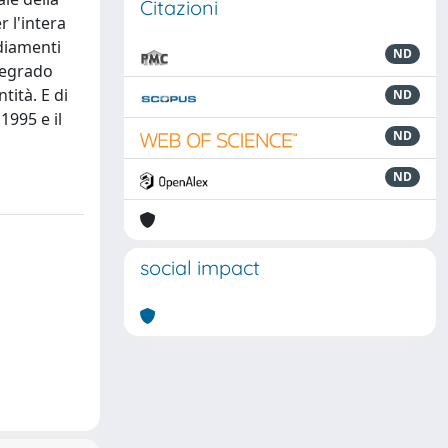
Citazioni
 l'intera
ediamenti
ND
 degrado
ità. E di
ND
1995 e il
ND
ND
social impact