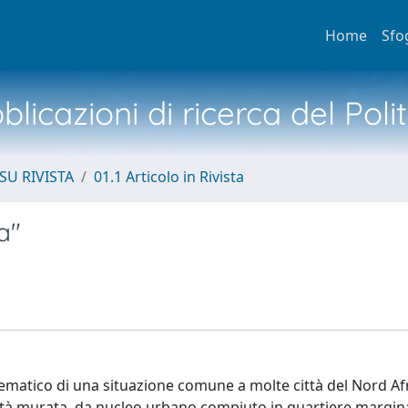
Home
Sfo
licazioni di ricerca del Poli
SU RIVISTA
01.1 Articolo in Rivista
a"
lematico di una situazione comune a molte città del Nord Afr
ttà murata, da nucleo urbano compiuto in quartiere margina