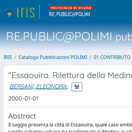
RE.PUBLIC@POLIMI
pubb
IRIS
Catalogo Pubblicazioni POLIMI
01 CONTRIBUTO 
"Essaouira. Rilettura della Medin
BERSANI, ELEONORA
;
2000-01-01
Abstract
Il saggio presenta la città di Essaouira, quale caso emb
rapido sviluppo urbano ha trasformato la Medina, la ci