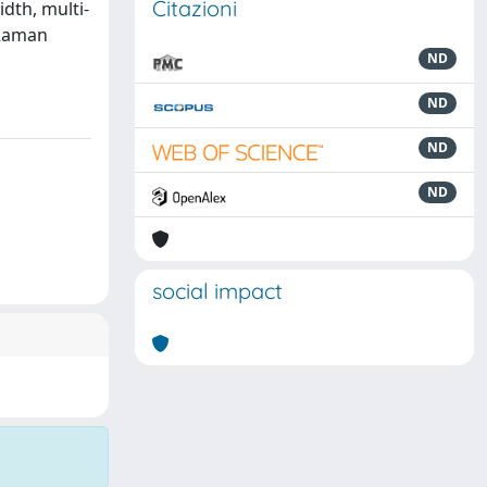
Citazioni
dth, multi-
 Raman
ND
ND
ND
ND
social impact