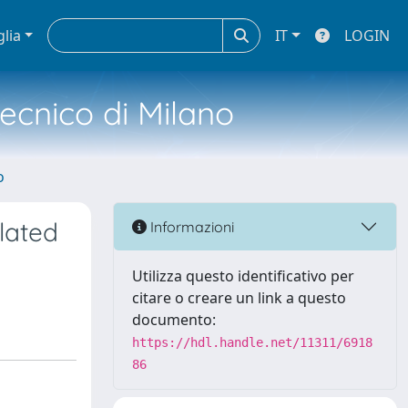
glia
IT
LOGIN
tecnico di Milano
o
lated
Informazioni
Utilizza questo identificativo per
citare o creare un link a questo
documento:
https://hdl.handle.net/11311/6918
86