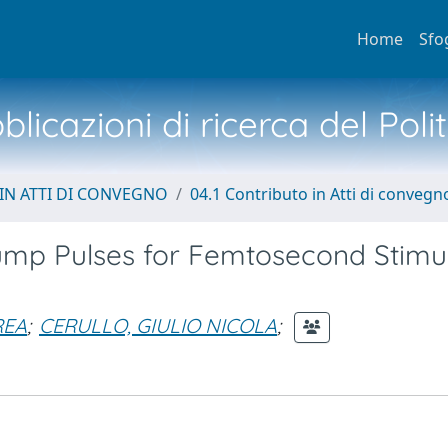
Home
Sfo
licazioni di ricerca del Poli
IN ATTI DI CONVEGNO
04.1 Contributo in Atti di convegn
mp Pulses for Femtosecond Stimu
REA
;
CERULLO, GIULIO NICOLA
;