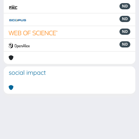
ND
ND
ND
ND
social impact