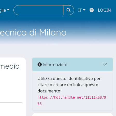
glia
IT
LOGIN
tecnico di Milano
 media
Informazioni
Utilizza questo identificativo per
citare o creare un link a questo
documento:
https://hdl.handle.net/11311/6870
63