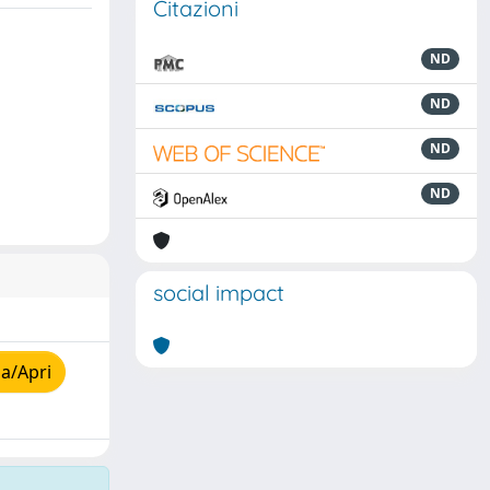
Citazioni
ND
ND
ND
ND
social impact
a/Apri