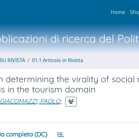
Home
Sfo
licazioni di ricerca del Poli
SU RIVISTA
01.1 Articolo in Rivista
n determining the virality of social
is in the tourism domain
GIACOMAZZI, PAOLO
;
a completa (DC)