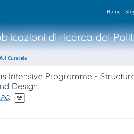
Home
Sfo
licazioni di ricerca del Poli
6.1 Curatela
 Intensive Programme - Structura
and Design
ARO
;