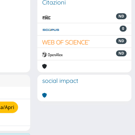
Citazioni
ND
0
ND
ND
social impact
a/Apri