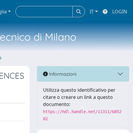
glia
IT
LOGIN
tecnico di Milano
o
IENCES
Informazioni
Utilizza questo identificativo per
citare o creare un link a questo
documento:
https://hdl.handle.net/11311/6852
02