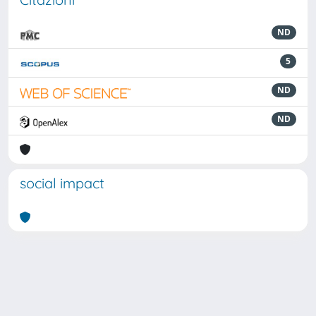
ND
5
ND
ND
social impact