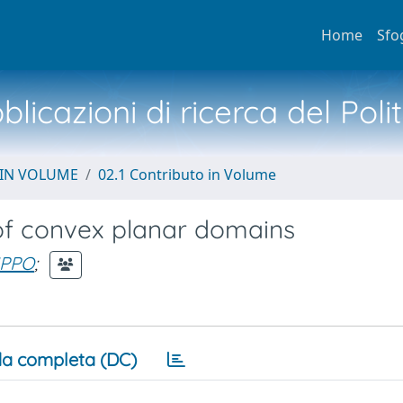
Home
Sfo
licazioni di ricerca del Poli
 IN VOLUME
02.1 Contributo in Volume
 of convex planar domains
IPPO
;
a completa (DC)