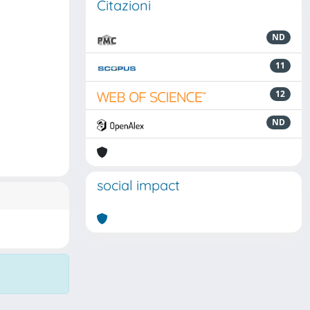
Citazioni
ND
11
12
ND
social impact