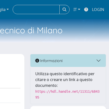
glia
IT
LOGIN
tecnico di Milano
Informazioni
Utilizza questo identificativo per
citare o creare un link a questo
documento:
https://hdl.handle.net/11311/6843
95